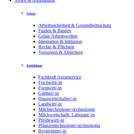
Arbeit & AusBildung
Arbeit
Arbeitssicherheit & Gesundheitsschutz
Finden & Binden
Grüne Arbeitswelten
Integration & Inklusion
Rechte & Pflichten
Vorsorgen & Absichern
Ausbildung
Fachkraft Agrarservice
Fischwirt/-in
Forstwirt/-in
Gärtner/-in
Hauswirtschafter/-in
Landwirt/-in
Milchtechnologe/-technologin
Milchwirtschaftl. Laborant/-in
Pferdewirt/-in
Pflanzentechnologe/-technologin
Revierjäger/-in