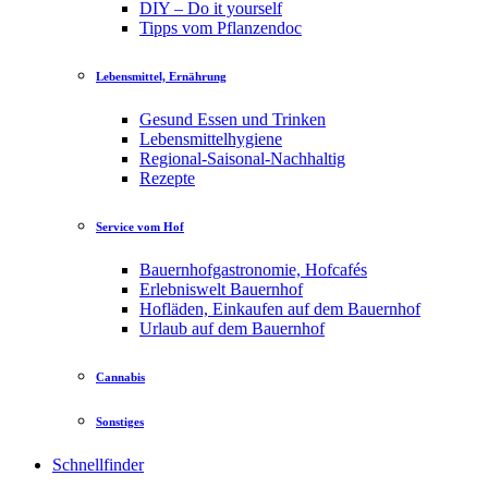
DIY – Do it yourself
Tipps vom Pflanzendoc
Lebensmittel, Ernährung
Gesund Essen und Trinken
Lebensmittelhygiene
Regional-Saisonal-Nachhaltig
Rezepte
Service vom Hof
Bauernhofgastronomie, Hofcafés
Erlebniswelt Bauernhof
Hofläden, Einkaufen auf dem Bauernhof
Urlaub auf dem Bauernhof
Cannabis
Sonstiges
Schnellfinder