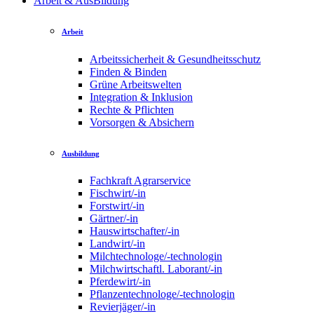
Arbeit & AusBildung
Arbeit
Arbeitssicherheit & Gesundheitsschutz
Finden & Binden
Grüne Arbeitswelten
Integration & Inklusion
Rechte & Pflichten
Vorsorgen & Absichern
Ausbildung
Fachkraft Agrarservice
Fischwirt/-in
Forstwirt/-in
Gärtner/-in
Hauswirtschafter/-in
Landwirt/-in
Milchtechnologe/-technologin
Milchwirtschaftl. Laborant/-in
Pferdewirt/-in
Pflanzentechnologe/-technologin
Revierjäger/-in