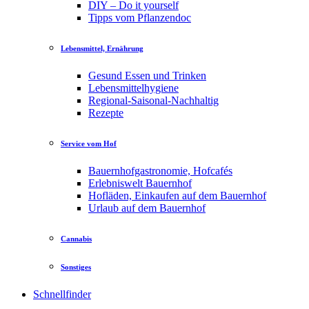
DIY – Do it yourself
Tipps vom Pflanzendoc
Lebensmittel, Ernährung
Gesund Essen und Trinken
Lebensmittelhygiene
Regional-Saisonal-Nachhaltig
Rezepte
Service vom Hof
Bauernhofgastronomie, Hofcafés
Erlebniswelt Bauernhof
Hofläden, Einkaufen auf dem Bauernhof
Urlaub auf dem Bauernhof
Cannabis
Sonstiges
Schnellfinder