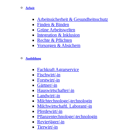
Arbeit
Arbeitssicherheit & Gesundheitsschutz
Finden & Binden
Grüne Arbeitswelten
Integration & Inklusion
Rechte & Pflichten
Vorsorgen & Absichern
Ausbildung
Fachkraft Agrarservice
Fischwirt/-in
Forstwirt/-in
Gärtner/-in
Hauswirtschafter/-in
Landwirt/-in
Milchtechnologe/-technologin
Milchwirtschaftl. Laborant/-in
Pferdewirt/-in
Pflanzentechnologe/-technologin
Revierjäger/-in
Tierwirt/-in