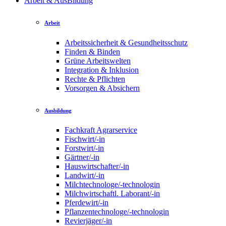
Arbeit & AusBildung
Arbeit
Arbeitssicherheit & Gesundheitsschutz
Finden & Binden
Grüne Arbeitswelten
Integration & Inklusion
Rechte & Pflichten
Vorsorgen & Absichern
Ausbildung
Fachkraft Agrarservice
Fischwirt/-in
Forstwirt/-in
Gärtner/-in
Hauswirtschafter/-in
Landwirt/-in
Milchtechnologe/-technologin
Milchwirtschaftl. Laborant/-in
Pferdewirt/-in
Pflanzentechnologe/-technologin
Revierjäger/-in