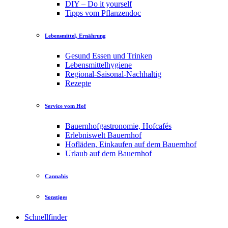
DIY – Do it yourself
Tipps vom Pflanzendoc
Lebensmittel, Ernährung
Gesund Essen und Trinken
Lebensmittelhygiene
Regional-Saisonal-Nachhaltig
Rezepte
Service vom Hof
Bauernhofgastronomie, Hofcafés
Erlebniswelt Bauernhof
Hofläden, Einkaufen auf dem Bauernhof
Urlaub auf dem Bauernhof
Cannabis
Sonstiges
Schnellfinder