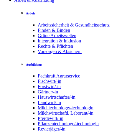
Arbeit & AusBildung
Arbeit
Arbeitssicherheit & Gesundheitsschutz
Finden & Binden
Grüne Arbeitswelten
Integration & Inklusion
Rechte & Pflichten
Vorsorgen & Absichern
Ausbildung
Fachkraft Agrarservice
Fischwirt/-in
Forstwirt/-in
Gärtner/-in
Hauswirtschafter/-in
Landwirt/-in
Milchtechnologe/-technologin
Milchwirtschaftl. Laborant/-in
Pferdewirt/-in
Pflanzentechnologe/-technologin
Revierjäger/-in