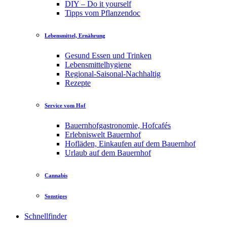
DIY – Do it yourself
Tipps vom Pflanzendoc
Lebensmittel, Ernährung
Gesund Essen und Trinken
Lebensmittelhygiene
Regional-Saisonal-Nachhaltig
Rezepte
Service vom Hof
Bauernhofgastronomie, Hofcafés
Erlebniswelt Bauernhof
Hofläden, Einkaufen auf dem Bauernhof
Urlaub auf dem Bauernhof
Cannabis
Sonstiges
Schnellfinder