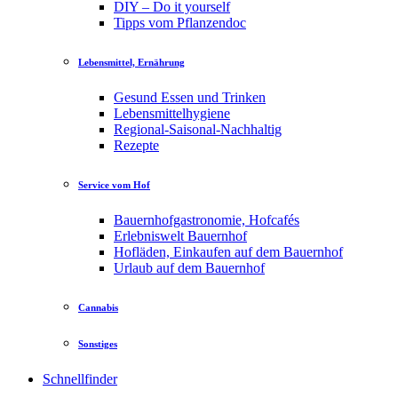
DIY – Do it yourself
Tipps vom Pflanzendoc
Lebensmittel, Ernährung
Gesund Essen und Trinken
Lebensmittelhygiene
Regional-Saisonal-Nachhaltig
Rezepte
Service vom Hof
Bauernhofgastronomie, Hofcafés
Erlebniswelt Bauernhof
Hofläden, Einkaufen auf dem Bauernhof
Urlaub auf dem Bauernhof
Cannabis
Sonstiges
Schnellfinder