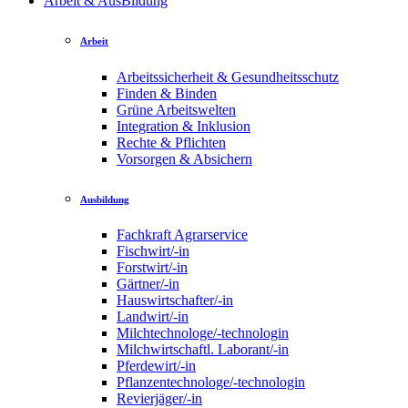
Arbeit & AusBildung
Arbeit
Arbeitssicherheit & Gesundheitsschutz
Finden & Binden
Grüne Arbeitswelten
Integration & Inklusion
Rechte & Pflichten
Vorsorgen & Absichern
Ausbildung
Fachkraft Agrarservice
Fischwirt/-in
Forstwirt/-in
Gärtner/-in
Hauswirtschafter/-in
Landwirt/-in
Milchtechnologe/-technologin
Milchwirtschaftl. Laborant/-in
Pferdewirt/-in
Pflanzentechnologe/-technologin
Revierjäger/-in