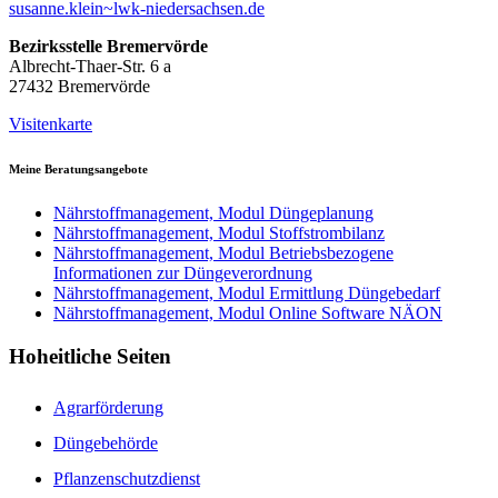
susanne.klein~lwk-niedersachsen.de
Bezirksstelle Bremervörde
Albrecht-Thaer-Str. 6 a
27432 Bremervörde
Visitenkarte
Meine Beratungsangebote
Nährstoffmanagement, Modul Düngeplanung
Nährstoffmanagement, Modul Stoffstrombilanz
Nährstoffmanagement, Modul Betriebsbezogene
Informationen zur Düngeverordnung
Nährstoffmanagement, Modul Ermittlung Düngebedarf
Nährstoffmanagement, Modul Online Software NÄON
Hoheitliche Seiten
Agrarförderung
Düngebehörde
Pflanzenschutzdienst