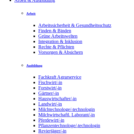
Arbeit & AusBildung
Arbeit
Arbeitssicherheit & Gesundheitsschutz
Finden & Binden
Grüne Arbeitswelten
Integration & Inklusion
Rechte & Pflichten
Vorsorgen & Absichern
Ausbildung
Fachkraft Agrarservice
Fischwirt/-in
Forstwirt/-in
Gärtner/-in
Hauswirtschafter/-in
Landwirt/-in
Milchtechnologe/-technologin
Milchwirtschaftl. Laborant/-in
Pferdewirt/-in
Pflanzentechnologe/-technologin
Revierjäger/-in