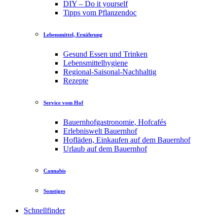
DIY – Do it yourself
Tipps vom Pflanzendoc
Lebensmittel, Ernährung
Gesund Essen und Trinken
Lebensmittelhygiene
Regional-Saisonal-Nachhaltig
Rezepte
Service vom Hof
Bauernhofgastronomie, Hofcafés
Erlebniswelt Bauernhof
Hofläden, Einkaufen auf dem Bauernhof
Urlaub auf dem Bauernhof
Cannabis
Sonstiges
Schnellfinder