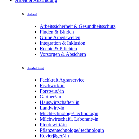
Arbeit & AusBildung
Arbeit
Arbeitssicherheit & Gesundheitsschutz
Finden & Binden
Grüne Arbeitswelten
Integration & Inklusion
Rechte & Pflichten
Vorsorgen & Absichern
Ausbildung
Fachkraft Agrarservice
Fischwirt/-in
Forstwirt/-in
Gärtner/-in
Hauswirtschafter/-in
Landwirt/-in
Milchtechnologe/-technologin
Milchwirtschaftl. Laborant/-in
Pferdewirt/-in
Pflanzentechnologe/-technologin
Revierjäger/-in