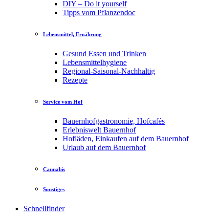
DIY – Do it yourself
Tipps vom Pflanzendoc
Lebensmittel, Ernährung
Gesund Essen und Trinken
Lebensmittelhygiene
Regional-Saisonal-Nachhaltig
Rezepte
Service vom Hof
Bauernhofgastronomie, Hofcafés
Erlebniswelt Bauernhof
Hofläden, Einkaufen auf dem Bauernhof
Urlaub auf dem Bauernhof
Cannabis
Sonstiges
Schnellfinder