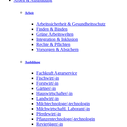
Arbeit & AusBildung
Arbeit
Arbeitssicherheit & Gesundheitsschutz
Finden & Binden
Grüne Arbeitswelten
Integration & Inklusion
Rechte & Pflichten
Vorsorgen & Absichern
Ausbildung
Fachkraft Agrarservice
Fischwirt/-in
Forstwirt/-in
Gärtner/-in
Hauswirtschafter/-in
Landwirt/-in
Milchtechnologe/-technologin
Milchwirtschaftl. Laborant/-in
Pferdewirt/-in
Pflanzentechnologe/-technologin
Revierjäger/-in