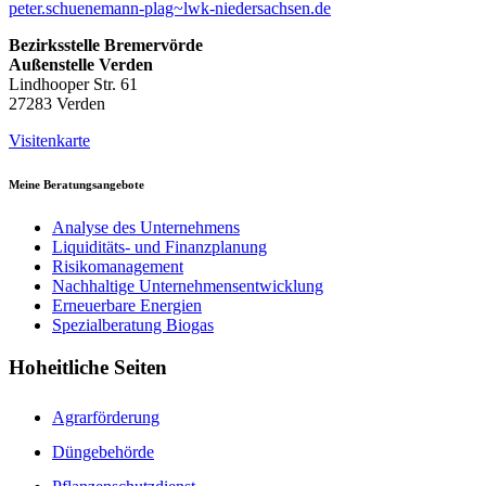
peter.schuenemann-plag~lwk-niedersachsen.de
Bezirksstelle Bremervörde
Außenstelle Verden
Lindhooper Str. 61
27283 Verden
Visitenkarte
Meine Beratungsangebote
Analyse des Unternehmens
Liquiditäts- und Finanzplanung
Risikomanagement
Nachhaltige Unternehmensentwicklung
Erneuerbare Energien
Spezialberatung Biogas
Hoheitliche Seiten
Agrarförderung
Düngebehörde