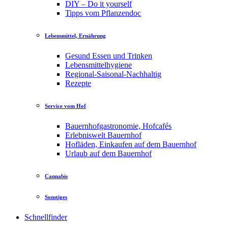
DIY – Do it yourself
Tipps vom Pflanzendoc
Lebensmittel, Ernährung
Gesund Essen und Trinken
Lebensmittelhygiene
Regional-Saisonal-Nachhaltig
Rezepte
Service vom Hof
Bauernhofgastronomie, Hofcafés
Erlebniswelt Bauernhof
Hofläden, Einkaufen auf dem Bauernhof
Urlaub auf dem Bauernhof
Cannabis
Sonstiges
Schnellfinder