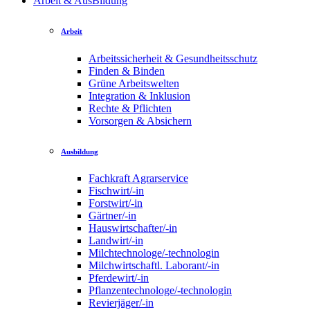
Arbeit & AusBildung
Arbeit
Arbeitssicherheit & Gesundheitsschutz
Finden & Binden
Grüne Arbeitswelten
Integration & Inklusion
Rechte & Pflichten
Vorsorgen & Absichern
Ausbildung
Fachkraft Agrarservice
Fischwirt/-in
Forstwirt/-in
Gärtner/-in
Hauswirtschafter/-in
Landwirt/-in
Milchtechnologe/-technologin
Milchwirtschaftl. Laborant/-in
Pferdewirt/-in
Pflanzentechnologe/-technologin
Revierjäger/-in