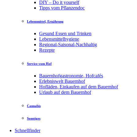
DIY – Do it yourself
Tipps vom Pflanzendoc
Lebensmittel, Ernährung
Gesund Essen und Trinken
Lebensmittelhygiene
Regional-Saisonal-Nachhaltig
Rezepte
Service vom Hof
Bauernhofgastronomie, Hofcafés
Erlebniswelt Bauernhof
Hofläden, Einkaufen auf dem Bauernhof
Urlaub auf dem Bauernhof
Cannabis
Sonstiges
Schnellfinder