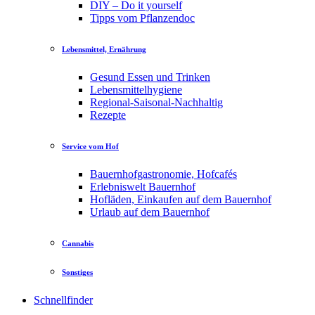
DIY – Do it yourself
Tipps vom Pflanzendoc
Lebensmittel, Ernährung
Gesund Essen und Trinken
Lebensmittelhygiene
Regional-Saisonal-Nachhaltig
Rezepte
Service vom Hof
Bauernhofgastronomie, Hofcafés
Erlebniswelt Bauernhof
Hofläden, Einkaufen auf dem Bauernhof
Urlaub auf dem Bauernhof
Cannabis
Sonstiges
Schnellfinder