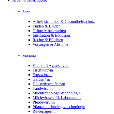
Arbeit & AusBildung
Arbeit
Arbeitssicherheit & Gesundheitsschutz
Finden & Binden
Grüne Arbeitswelten
Integration & Inklusion
Rechte & Pflichten
Vorsorgen & Absichern
Ausbildung
Fachkraft Agrarservice
Fischwirt/-in
Forstwirt/-in
Gärtner/-in
Hauswirtschafter/-in
Landwirt/-in
Milchtechnologe/-technologin
Milchwirtschaftl. Laborant/-in
Pferdewirt/-in
Pflanzentechnologe/-technologin
Revierjäger/-in