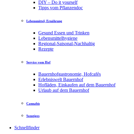
DIY – Do it yourself
Tipps vom Pflanzendoc
Lebensmittel, Ernährung
Gesund Essen und Trinken
Lebensmittelhygiene
Regional-Saisonal-Nachhaltig
Rezepte
Service vom Hof
Bauernhofgastronomie, Hofcafés
Erlebniswelt Bauernhof
Hofläden, Einkaufen auf dem Bauernhof
Urlaub auf dem Bauernhof
Cannabis
Sonstiges
Schnellfinder