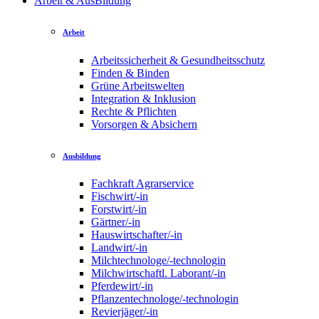
Arbeit & AusBildung
Arbeit
Arbeitssicherheit & Gesundheitsschutz
Finden & Binden
Grüne Arbeitswelten
Integration & Inklusion
Rechte & Pflichten
Vorsorgen & Absichern
Ausbildung
Fachkraft Agrarservice
Fischwirt/-in
Forstwirt/-in
Gärtner/-in
Hauswirtschafter/-in
Landwirt/-in
Milchtechnologe/-technologin
Milchwirtschaftl. Laborant/-in
Pferdewirt/-in
Pflanzentechnologe/-technologin
Revierjäger/-in