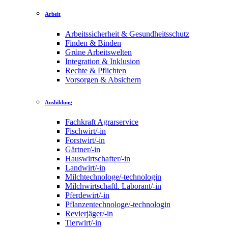
Arbeit
Arbeitssicherheit & Gesundheitsschutz
Finden & Binden
Grüne Arbeitswelten
Integration & Inklusion
Rechte & Pflichten
Vorsorgen & Absichern
Ausbildung
Fachkraft Agrarservice
Fischwirt/-in
Forstwirt/-in
Gärtner/-in
Hauswirtschafter/-in
Landwirt/-in
Milchtechnologe/-technologin
Milchwirtschaftl. Laborant/-in
Pferdewirt/-in
Pflanzentechnologe/-technologin
Revierjäger/-in
Tierwirt/-in