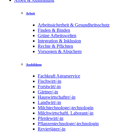
Arbeit & AusBildung
Arbeit
Arbeitssicherheit & Gesundheitsschutz
Finden & Binden
Grüne Arbeitswelten
Integration & Inklusion
Rechte & Pflichten
Vorsorgen & Absichern
Ausbildung
Fachkraft Agrarservice
Fischwirt/-in
Forstwirt/-in
Gärtner/-in
Hauswirtschafter/-in
Landwirt/-in
Milchtechnologe/-technologin
Milchwirtschaftl. Laborant/-in
Pferdewirt/-in
Pflanzentechnologe/-technologin
Revierjäger/-in