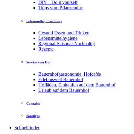
DIY – Do it yourself
Tipps vom Pflanzendoc
Lebensmittel, Ernährung
Gesund Essen und Trinken
Lebensmittelhygiene
Regional-Saisonal-Nachhaltig
Rezepte
Service vom Hof
Bauernhofgastronomie, Hofcafés
Erlebniswelt Bauernhof
Hofläden, Einkaufen auf dem Bauernhof
Urlaub auf dem Bauernhof
Cannabis
Sonstiges
Schnellfinder