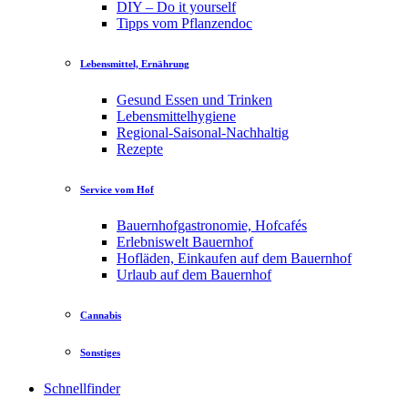
DIY – Do it yourself
Tipps vom Pflanzendoc
Lebensmittel, Ernährung
Gesund Essen und Trinken
Lebensmittelhygiene
Regional-Saisonal-Nachhaltig
Rezepte
Service vom Hof
Bauernhofgastronomie, Hofcafés
Erlebniswelt Bauernhof
Hofläden, Einkaufen auf dem Bauernhof
Urlaub auf dem Bauernhof
Cannabis
Sonstiges
Schnellfinder