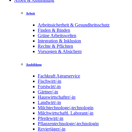
Arbeit & AusBildung
Arbeit
Arbeitssicherheit & Gesundheitsschutz
Finden & Binden
Grüne Arbeitswelten
Integration & Inklusion
Rechte & Pflichten
Vorsorgen & Absichern
Ausbildung
Fachkraft Agrarservice
Fischwirt/-in
Forstwirt/-in
Gärtner/-in
Hauswirtschafter/-in
Landwirt/-in
Milchtechnologe/-technologin
Milchwirtschaftl. Laborant/-in
Pferdewirt/-in
Pflanzentechnologe/-technologin
Revierjäger/-in