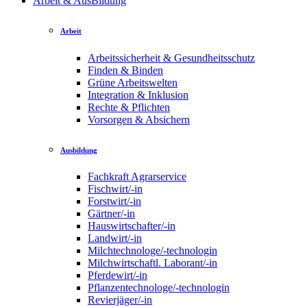
Arbeit & AusBildung
Arbeit
Arbeitssicherheit & Gesundheitsschutz
Finden & Binden
Grüne Arbeitswelten
Integration & Inklusion
Rechte & Pflichten
Vorsorgen & Absichern
Ausbildung
Fachkraft Agrarservice
Fischwirt/-in
Forstwirt/-in
Gärtner/-in
Hauswirtschafter/-in
Landwirt/-in
Milchtechnologe/-technologin
Milchwirtschaftl. Laborant/-in
Pferdewirt/-in
Pflanzentechnologe/-technologin
Revierjäger/-in