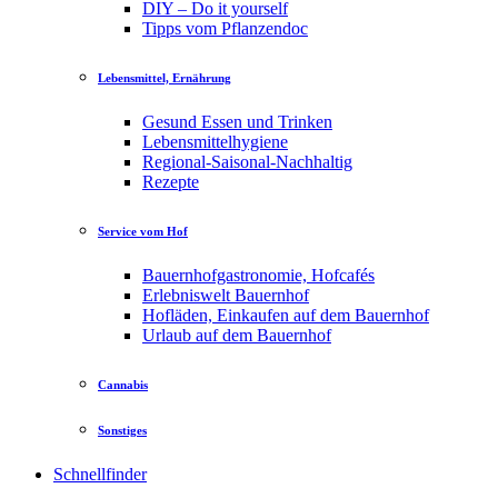
DIY – Do it yourself
Tipps vom Pflanzendoc
Lebensmittel, Ernährung
Gesund Essen und Trinken
Lebensmittelhygiene
Regional-Saisonal-Nachhaltig
Rezepte
Service vom Hof
Bauernhofgastronomie, Hofcafés
Erlebniswelt Bauernhof
Hofläden, Einkaufen auf dem Bauernhof
Urlaub auf dem Bauernhof
Cannabis
Sonstiges
Schnellfinder