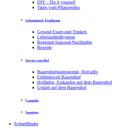
DIY – Do it yourself
Tipps vom Pflanzendoc
Lebensmittel, Ernährung
Gesund Essen und Trinken
Lebensmittelhygiene
Regional-Saisonal-Nachhaltig
Rezepte
Service vom Hof
Bauernhofgastronomie, Hofcafés
Erlebniswelt Bauernhof
Hofläden, Einkaufen auf dem Bauernhof
Urlaub auf dem Bauernhof
Cannabis
Sonstiges
Schnellfinder