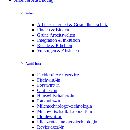
Arbeit & AusBildung
Arbeit
Arbeitssicherheit & Gesundheitsschutz
Finden & Binden
Grüne Arbeitswelten
Integration & Inklusion
Rechte & Pflichten
Vorsorgen & Absichern
Ausbildung
Fachkraft Agrarservice
Fischwirt/-in
Forstwirt/-in
Gärtner/-in
Hauswirtschafter/-in
Landwirt/-in
Milchtechnologe/-technologin
Milchwirtschaftl. Laborant/-in
Pferdewirt/-in
Pflanzentechnologe/-technologin
Revierjäger/-in