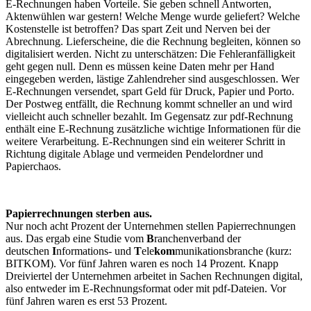
E-Rechnungen haben Vorteile. Sie geben schnell Antworten,
Aktenwühlen war gestern! Welche Menge wurde geliefert? Welche
Kostenstelle ist betroffen? Das spart Zeit und Nerven bei der
Abrechnung. Lieferscheine, die die Rechnung begleiten, können so
digitalisiert werden. Nicht zu unterschätzen: Die Fehleranfälligkeit
geht gegen null. Denn es müssen keine Daten mehr per Hand
eingegeben werden, lästige Zahlendreher sind ausgeschlossen. Wer
E-Rechnungen versendet, spart Geld für Druck, Papier und Porto.
Der Postweg entfällt, die Rechnung kommt schneller an und wird
vielleicht auch schneller bezahlt. Im Gegensatz zur pdf-Rechnung
enthält eine E-Rechnung zusätzliche wichtige Informationen für die
weitere Verarbeitung. E-Rechnungen sind ein weiterer Schritt in
Richtung digitale Ablage und vermeiden Pendelordner und
Papierchaos.
Papierrechnungen sterben aus.
Nur noch acht Prozent der Unternehmen stellen Papierrechnungen
aus. Das ergab eine Studie vom
B
ranchenverband der
deutschen
I
nformations- und
T
ele
kom
munikationsbranche (kurz:
BITKOM). Vor fünf Jahren waren es noch 14 Prozent. Knapp
Dreiviertel der Unternehmen arbeitet in Sachen Rechnungen digital,
also entweder im E-Rechnungsformat oder mit pdf-Dateien. Vor
fünf Jahren waren es erst 53 Prozent.