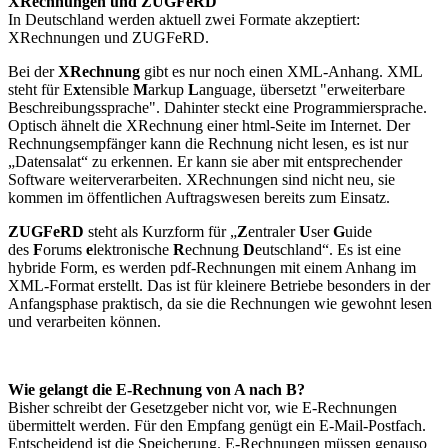
XRechnungen und ZUGFeRD
In Deutschland werden aktuell zwei Formate akzeptiert:
XRechnungen und ZUGFeRD.
Bei der
XRechnung
gibt es nur noch einen XML-Anhang. XML
steht für E
x
tensible
M
arkup
L
anguage, übersetzt "erweiterbare
Beschreibungssprache". Dahinter steckt eine Programmiersprache.
Optisch ähnelt die XRechnung einer html-Seite im Internet. Der
Rechnungsempfänger kann die Rechnung nicht lesen, es ist nur
„Datensalat“ zu erkennen. Er kann sie aber mit entsprechender
Software weiterverarbeiten. XRechnungen sind nicht neu, sie
kommen im öffentlichen Auftragswesen bereits zum Einsatz.
ZUGFeRD
steht als Kurzform für „
Z
entraler
U
ser
G
uide
des
F
orums
e
lektronische
R
echnung
D
eutschland“. Es ist eine
hybride Form, es werden pdf-Rechnungen mit einem Anhang im
XML-Format erstellt. Das ist für kleinere Betriebe besonders in der
Anfangsphase praktisch, da sie die Rechnungen wie gewohnt lesen
und verarbeiten können.
Wie gelangt die E-Rechnung von A nach B?
Bisher schreibt der Gesetzgeber nicht vor, wie E-Rechnungen
übermittelt werden. Für den Empfang genügt ein E-Mail-Postfach.
Entscheidend ist die Speicherung. E-Rechnungen müssen genauso