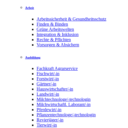
Arbeit
Arbeitssicherheit & Gesundheitsschutz
Finden & Binden
Grüne Arbeitswelten
Integration & Inklusion
Rechte & Pflichten
Vorsorgen & Absichern
Ausbildung
Fachkraft Agrarservice
Fischwirt/-in
Forstwirt/-in
Gärtner/-in
Hauswirtschafter/-in
Landwirt/-in
Milchtechnologe/-technologin
Milchwirtschaftl. Laborant/-in
Pferdewirt/-in
Pflanzentechnologe/-technologin
Revierjäger/-in
Tierwirt/-in