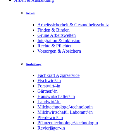
Arbeit & AusBildung
Arbeit
Arbeitssicherheit & Gesundheitsschutz
Finden & Binden
Grüne Arbeitswelten
Integration & Inklusion
Rechte & Pflichten
Vorsorgen & Absichern
Ausbildung
Fachkraft Agrarservice
Fischwirt/-in
Forstwirt/-in
Gärtner/-in
Hauswirtschafter/-in
Landwirt/-in
Milchtechnologe/-technologin
Milchwirtschaftl. Laborant/-in
Pferdewirt/-in
Pflanzentechnologe/-technologin
Revierjäger/-in