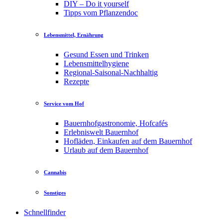
DIY – Do it yourself
Tipps vom Pflanzendoc
Lebensmittel, Ernährung
Gesund Essen und Trinken
Lebensmittelhygiene
Regional-Saisonal-Nachhaltig
Rezepte
Service vom Hof
Bauernhofgastronomie, Hofcafés
Erlebniswelt Bauernhof
Hofläden, Einkaufen auf dem Bauernhof
Urlaub auf dem Bauernhof
Cannabis
Sonstiges
Schnellfinder