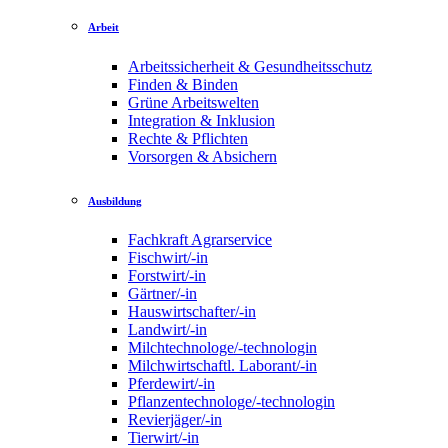
Arbeit
Arbeitssicherheit & Gesundheitsschutz
Finden & Binden
Grüne Arbeitswelten
Integration & Inklusion
Rechte & Pflichten
Vorsorgen & Absichern
Ausbildung
Fachkraft Agrarservice
Fischwirt/-in
Forstwirt/-in
Gärtner/-in
Hauswirtschafter/-in
Landwirt/-in
Milchtechnologe/-technologin
Milchwirtschaftl. Laborant/-in
Pferdewirt/-in
Pflanzentechnologe/-technologin
Revierjäger/-in
Tierwirt/-in