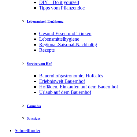
DIY – Do it yourself
Tipps vom Pflanzendoc
Lebensmittel, Ernährung
Gesund Essen und Trinken
Lebensmittelhygiene
Regional-Saisonal-Nachhaltig
Rezepte
Service vom Hof
Bauernhofgastronomie, Hofcafés
Erlebniswelt Bauernhof
Hofläden, Einkaufen auf dem Bauernhof
Urlaub auf dem Bauernhof
Cannabis
Sonstiges
Schnellfinder