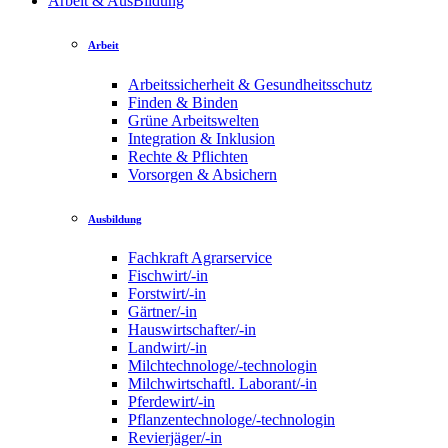
Arbeit & AusBildung
Arbeit
Arbeitssicherheit & Gesundheitsschutz
Finden & Binden
Grüne Arbeitswelten
Integration & Inklusion
Rechte & Pflichten
Vorsorgen & Absichern
Ausbildung
Fachkraft Agrarservice
Fischwirt/-in
Forstwirt/-in
Gärtner/-in
Hauswirtschafter/-in
Landwirt/-in
Milchtechnologe/-technologin
Milchwirtschaftl. Laborant/-in
Pferdewirt/-in
Pflanzentechnologe/-technologin
Revierjäger/-in