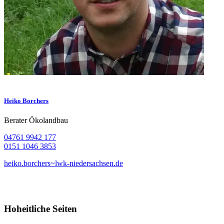
Heiko Borchers
Berater Ökolandbau
04761 9942 177
0151 1046 3853
heiko.borchers~lwk-niedersachsen.de
Hoheitliche Seiten