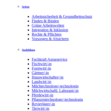
Arbeit
Arbeitssicherheit & Gesundheitsschutz
Finden & Binden
Grüne Arbeitswelten
Integration & Inklusion
Rechte & Pflichten
Vorsorgen & Absichern
Ausbildung
Fachkraft Agrarservice
Fischwirt/-in
Forstwirt/-in
Gärtner/-in
Hauswirtschafter/-in
Landwirt/-in
Milchtechnologe/-technologin
Milchwirtschaftl. Laborant/-in
Pferdewirt/-in
Pflanzentechnologe/-technologin
Revierjäger/-in
Tierwirt/-in