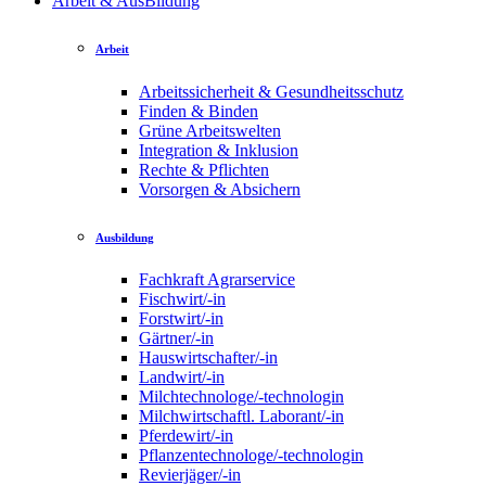
Arbeit & AusBildung
Arbeit
Arbeitssicherheit & Gesundheitsschutz
Finden & Binden
Grüne Arbeitswelten
Integration & Inklusion
Rechte & Pflichten
Vorsorgen & Absichern
Ausbildung
Fachkraft Agrarservice
Fischwirt/-in
Forstwirt/-in
Gärtner/-in
Hauswirtschafter/-in
Landwirt/-in
Milchtechnologe/-technologin
Milchwirtschaftl. Laborant/-in
Pferdewirt/-in
Pflanzentechnologe/-technologin
Revierjäger/-in