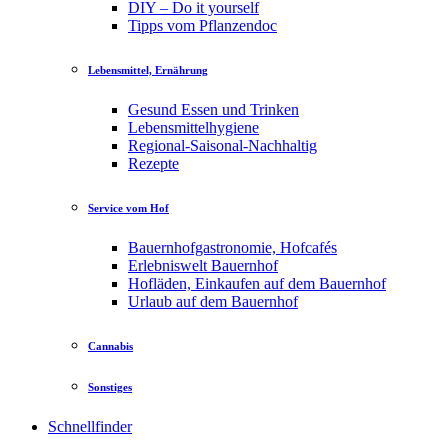
DIY – Do it yourself
Tipps vom Pflanzendoc
Lebensmittel, Ernährung
Gesund Essen und Trinken
Lebensmittelhygiene
Regional-Saisonal-Nachhaltig
Rezepte
Service vom Hof
Bauernhofgastronomie, Hofcafés
Erlebniswelt Bauernhof
Hofläden, Einkaufen auf dem Bauernhof
Urlaub auf dem Bauernhof
Cannabis
Sonstiges
Schnellfinder