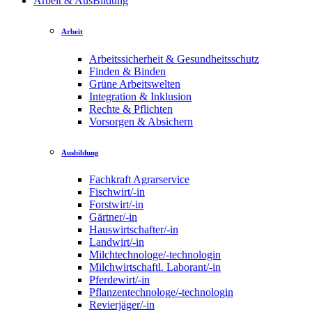
Arbeit & AusBildung
Arbeit
Arbeitssicherheit & Gesundheitsschutz
Finden & Binden
Grüne Arbeitswelten
Integration & Inklusion
Rechte & Pflichten
Vorsorgen & Absichern
Ausbildung
Fachkraft Agrarservice
Fischwirt/-in
Forstwirt/-in
Gärtner/-in
Hauswirtschafter/-in
Landwirt/-in
Milchtechnologe/-technologin
Milchwirtschaftl. Laborant/-in
Pferdewirt/-in
Pflanzentechnologe/-technologin
Revierjäger/-in