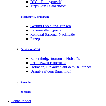
DIY – Do it yourself
Tipps vom Pflanzendoc
Lebensmittel, Ernährung
Gesund Essen und Trinken
Lebensmittelhygiene
Regional-Saisonal-Nachhaltig
Rezepte
Service vom Hof
Bauernhofgastronomie, Hofcafés
Erlebniswelt Bauernhof
Hofläden, Einkaufen auf dem Bauernhof
Urlaub auf dem Bauernhof
Cannabis
Sonstiges
Schnellfinder