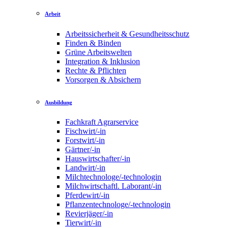
Arbeit
Arbeitssicherheit & Gesundheitsschutz
Finden & Binden
Grüne Arbeitswelten
Integration & Inklusion
Rechte & Pflichten
Vorsorgen & Absichern
Ausbildung
Fachkraft Agrarservice
Fischwirt/-in
Forstwirt/-in
Gärtner/-in
Hauswirtschafter/-in
Landwirt/-in
Milchtechnologe/-technologin
Milchwirtschaftl. Laborant/-in
Pferdewirt/-in
Pflanzentechnologe/-technologin
Revierjäger/-in
Tierwirt/-in