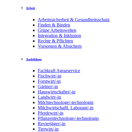
Arbeit
Arbeitssicherheit & Gesundheitsschutz
Finden & Binden
Grüne Arbeitswelten
Integration & Inklusion
Rechte & Pflichten
Vorsorgen & Absichern
Ausbildung
Fachkraft Agrarservice
Fischwirt/-in
Forstwirt/-in
Gärtner/-in
Hauswirtschafter/-in
Landwirt/-in
Milchtechnologe/-technologin
Milchwirtschaftl. Laborant/-in
Pferdewirt/-in
Pflanzentechnologe/-technologin
Revierjäger/-in
Tierwirt/-in