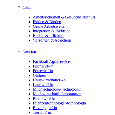
Arbeit
Arbeitssicherheit & Gesundheitsschutz
Finden & Binden
Grüne Arbeitswelten
Integration & Inklusion
Rechte & Pflichten
Vorsorgen & Absichern
Ausbildung
Fachkraft Agrarservice
Fischwirt/-in
Forstwirt/-in
Gärtner/-in
Hauswirtschafter/-in
Landwirt/-in
Milchtechnologe/-technologin
Milchwirtschaftl. Laborant/-in
Pferdewirt/-in
Pflanzentechnologe/-technologin
Revierjäger/-in
Tierwirt/-in