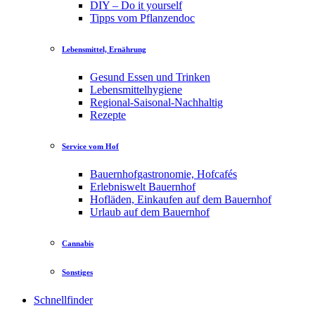
DIY – Do it yourself
Tipps vom Pflanzendoc
Lebensmittel, Ernährung
Gesund Essen und Trinken
Lebensmittelhygiene
Regional-Saisonal-Nachhaltig
Rezepte
Service vom Hof
Bauernhofgastronomie, Hofcafés
Erlebniswelt Bauernhof
Hofläden, Einkaufen auf dem Bauernhof
Urlaub auf dem Bauernhof
Cannabis
Sonstiges
Schnellfinder