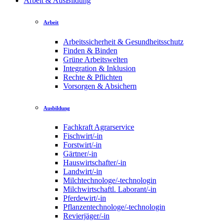
Arbeit & AusBildung
Arbeit
Arbeitssicherheit & Gesundheitsschutz
Finden & Binden
Grüne Arbeitswelten
Integration & Inklusion
Rechte & Pflichten
Vorsorgen & Absichern
Ausbildung
Fachkraft Agrarservice
Fischwirt/-in
Forstwirt/-in
Gärtner/-in
Hauswirtschafter/-in
Landwirt/-in
Milchtechnologe/-technologin
Milchwirtschaftl. Laborant/-in
Pferdewirt/-in
Pflanzentechnologe/-technologin
Revierjäger/-in