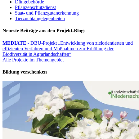
Düngebehörde
Pflanzenschutzdienst
Saat- und Pflanzgutanerkennung
Tierzuchtangelegenheiten
Neueste Beiträge aus den Projekt-Blogs
MEDIATE
- DBU-Projekt „Entwicklung von zielorientierten und
effizienten Verfahren und Maßnahmen zur Erhöhung der
Biodiversität in Agrarlandschaften“
Alle Projekte im Themengebiet
Bildung verschenken