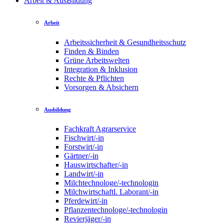
Arbeit & AusBildung
Arbeit
Arbeitssicherheit & Gesundheitsschutz
Finden & Binden
Grüne Arbeitswelten
Integration & Inklusion
Rechte & Pflichten
Vorsorgen & Absichern
Ausbildung
Fachkraft Agrarservice
Fischwirt/-in
Forstwirt/-in
Gärtner/-in
Hauswirtschafter/-in
Landwirt/-in
Milchtechnologe/-technologin
Milchwirtschaftl. Laborant/-in
Pferdewirt/-in
Pflanzentechnologe/-technologin
Revierjäger/-in