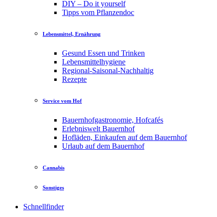
DIY – Do it yourself
Tipps vom Pflanzendoc
Lebensmittel, Ernährung
Gesund Essen und Trinken
Lebensmittelhygiene
Regional-Saisonal-Nachhaltig
Rezepte
Service vom Hof
Bauernhofgastronomie, Hofcafés
Erlebniswelt Bauernhof
Hofläden, Einkaufen auf dem Bauernhof
Urlaub auf dem Bauernhof
Cannabis
Sonstiges
Schnellfinder