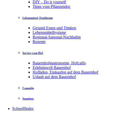
DIY – Do it yourself
Tipps vom Pflanzendoc
Lebensmittel, Ernährung
Gesund Essen und Trinken
Lebensmittelhygiene
Regional-Saisonal-Nachhaltig
Rezepte
Service vom Hof
Bauernhofgastronomie, Hofcafés
Erlebniswelt Bauernhof
Hofläden, Einkaufen auf dem Bauernhof
Urlaub auf dem Bauernhof
Cannabis
Sonstiges
Schnellfinder