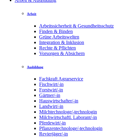
Arbeit & AusBildung
Arbeit
Arbeitssicherheit & Gesundheitsschutz
Finden & Binden
Grüne Arbeitswelten
Integration & Inklusion
Rechte & Pflichten
Vorsorgen & Absichern
Ausbildung
Fachkraft Agrarservice
Fischwirt/-in
Forstwirt/-in
Gärtner/-in
Hauswirtschafter/-in
Landwirt/-in
Milchtechnologe/-technologin
Milchwirtschaftl. Laborant/-in
Pferdewirt/-in
Pflanzentechnologe/-technologin
Revierjäger/-in