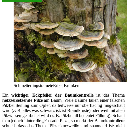
Schmetterlingstramete
Erika Brunken
Ein
wichtiger Eckpfeiler der Baumkontrolle
ist das Thema
holzzersetzende Pilze
am Baum. Viele Bäume fallen einer falschen
Pilzbeurteilung zum Opfer, da teilweise nur oberflächig hingeschaut
wird (z. B. alles was schwarz ist, ist Brandkruste) oder weil mit alten
Pilzwissen gearbeitet wird (z. B. Pilzbefall bedeutet Fällung). Schaut
man jedoch hinter die „Fassade Pilz“, so merkt der Baumkontrolleur
schnell, dass das Thema Pilze kurzweilig und spannend ist: nicht