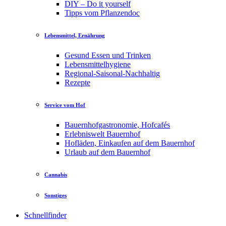
DIY – Do it yourself
Tipps vom Pflanzendoc
Lebensmittel, Ernährung
Gesund Essen und Trinken
Lebensmittelhygiene
Regional-Saisonal-Nachhaltig
Rezepte
Service vom Hof
Bauernhofgastronomie, Hofcafés
Erlebniswelt Bauernhof
Hofläden, Einkaufen auf dem Bauernhof
Urlaub auf dem Bauernhof
Cannabis
Sonstiges
Schnellfinder