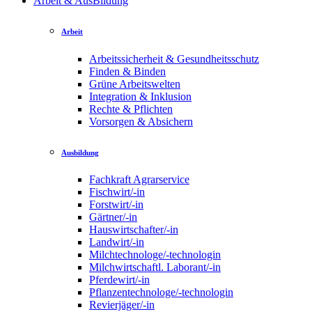
Arbeit & AusBildung
Arbeit
Arbeitssicherheit & Gesundheitsschutz
Finden & Binden
Grüne Arbeitswelten
Integration & Inklusion
Rechte & Pflichten
Vorsorgen & Absichern
Ausbildung
Fachkraft Agrarservice
Fischwirt/-in
Forstwirt/-in
Gärtner/-in
Hauswirtschafter/-in
Landwirt/-in
Milchtechnologe/-technologin
Milchwirtschaftl. Laborant/-in
Pferdewirt/-in
Pflanzentechnologe/-technologin
Revierjäger/-in