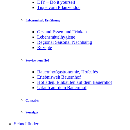
DIY – Do it yourself
Tipps vom Pflanzendoc
Lebensmittel, Ernährung
Gesund Essen und Trinken
Lebensmittelhygiene
Regional-Saisonal-Nachhaltig
Rezepte
Service vom Hof
Bauernhofgastronomie, Hofcafés
Erlebniswelt Bauernhof
Hofläden, Einkaufen auf dem Bauernhof
Urlaub auf dem Bauernhof
Cannabis
Sonstiges
Schnellfinder