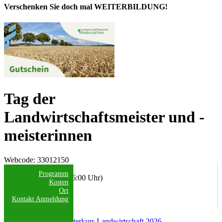
Verschenken Sie doch mal WEITERBILDUNG!
Tag der
Landwirtschaftsmeister und -
meisterinnen
Webcode
: 33012150
Datum/Uhrzeit:
Programm
04.11.2026 (08:30 - 16:00 Uhr)
Kosten
Ort
Anmeldeschluss:
Kontakt
Anmeldung
02.11.2026