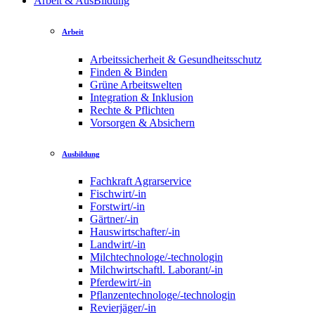
Arbeit & AusBildung
Arbeit
Arbeitssicherheit & Gesundheitsschutz
Finden & Binden
Grüne Arbeitswelten
Integration & Inklusion
Rechte & Pflichten
Vorsorgen & Absichern
Ausbildung
Fachkraft Agrarservice
Fischwirt/-in
Forstwirt/-in
Gärtner/-in
Hauswirtschafter/-in
Landwirt/-in
Milchtechnologe/-technologin
Milchwirtschaftl. Laborant/-in
Pferdewirt/-in
Pflanzentechnologe/-technologin
Revierjäger/-in