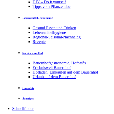
DIY – Do it yourself
Tipps vom Pflanzendoc
Lebensmittel, Ernährung
Gesund Essen und Trinken
Lebensmittelhygiene
Regional-Saisonal-Nachhaltig
Rezepte
Service vom Hof
Bauernhofgastronomie, Hofcafés
Erlebniswelt Bauernhof
Hofläden, Einkaufen auf dem Bauernhof
Urlaub auf dem Bauernhof
Cannabis
Sonstiges
Schnellfinder