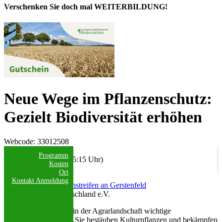
Verschenken Sie doch mal WEITERBILDUNG!
Neue Wege im Pflanzenschutz:
Gezielt Biodiversität erhöhen
Webcode
: 33012508
Datum/Uhrzeit:
Programm
01.07.2026 (09:15 - 15:15 Uhr)
Kosten
Ort
Kontakt
Anmeldung
AbL Mitteldeutschland e.V.
Insekten übernehmen in der Agrarlandschaft wichtige
Ökosystemleistungen. Sie bestäuben Kulturpflanzen und bekämpfen