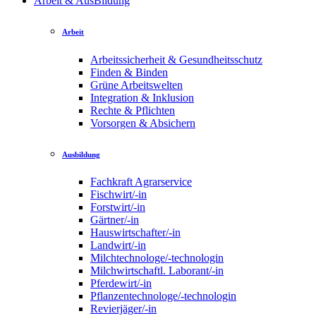
Arbeit & AusBildung
Arbeit
Arbeitssicherheit & Gesundheitsschutz
Finden & Binden
Grüne Arbeitswelten
Integration & Inklusion
Rechte & Pflichten
Vorsorgen & Absichern
Ausbildung
Fachkraft Agrarservice
Fischwirt/-in
Forstwirt/-in
Gärtner/-in
Hauswirtschafter/-in
Landwirt/-in
Milchtechnologe/-technologin
Milchwirtschaftl. Laborant/-in
Pferdewirt/-in
Pflanzentechnologe/-technologin
Revierjäger/-in