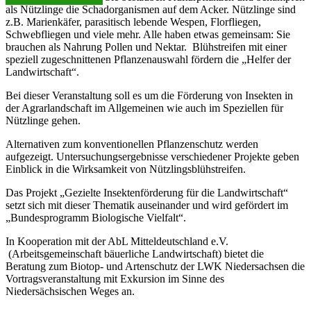
als Nützlinge die Schadorganismen auf dem Acker. Nützlinge sind
z.B. Marienkäfer, parasitisch lebende Wespen, Florfliegen,
Schwebfliegen und viele mehr. Alle haben etwas gemeinsam: Sie
brauchen als Nahrung Pollen und Nektar. Blühstreifen mit einer
speziell zugeschnittenen Pflanzenauswahl fördern die „Helfer der
Landwirtschaft“.
Bei dieser Veranstaltung soll es um die Förderung von Insekten in
der Agrarlandschaft im Allgemeinen wie auch im Speziellen für
Nützlinge gehen.
Alternativen zum konventionellen Pflanzenschutz werden
aufgezeigt. Untersuchungsergebnisse verschiedener Projekte geben
Einblick in die Wirksamkeit von Nützlingsblühstreifen.
Das Projekt „Gezielte Insektenförderung für die Landwirtschaft“
setzt sich mit dieser Thematik auseinander und wird gefördert im
„Bundesprogramm Biologische Vielfalt“.
In Kooperation mit der AbL Mitteldeutschland e.V.
(Arbeitsgemeinschaft bäuerliche Landwirtschaft) bietet die
Beratung zum Biotop- und Artenschutz der LWK Niedersachsen die
Vortragsveranstaltung mit Exkursion im Sinne des
Niedersächsischen Weges an.