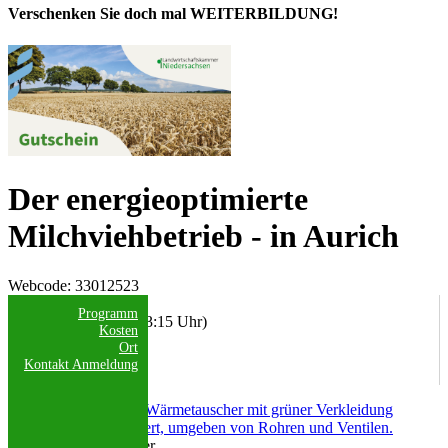
Verschenken Sie doch mal WEITERBILDUNG!
Der energieoptimierte
Milchviehbetrieb - in Aurich
Webcode
: 33012523
Datum/Uhrzeit:
Programm
04.11.2026 (09:30 - 13:15 Uhr)
Kosten
Ort
Anmeldeschluss:
Kontakt
Anmeldung
02.11.2026
Alfons Fübbeker