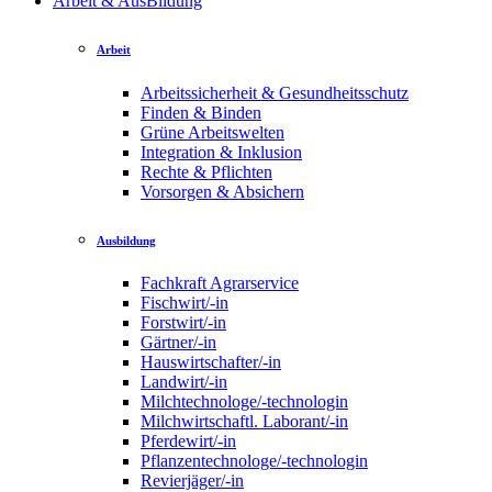
Arbeit & AusBildung
Arbeit
Arbeitssicherheit & Gesundheitsschutz
Finden & Binden
Grüne Arbeitswelten
Integration & Inklusion
Rechte & Pflichten
Vorsorgen & Absichern
Ausbildung
Fachkraft Agrarservice
Fischwirt/-in
Forstwirt/-in
Gärtner/-in
Hauswirtschafter/-in
Landwirt/-in
Milchtechnologe/-technologin
Milchwirtschaftl. Laborant/-in
Pferdewirt/-in
Pflanzentechnologe/-technologin
Revierjäger/-in