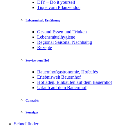
DIY – Do it yourself
Tipps vom Pflanzendoc
Lebensmittel, Ernährung
Gesund Essen und Trinken
Lebensmittelhygiene
Regional-Saisonal-Nachhaltig
Rezepte
Service vom Hof
Bauernhofgastronomie, Hofcafés
Erlebniswelt Bauernhof
Hofläden, Einkaufen auf dem Bauernhof
Urlaub auf dem Bauernhof
Cannabis
Sonstiges
Schnellfinder