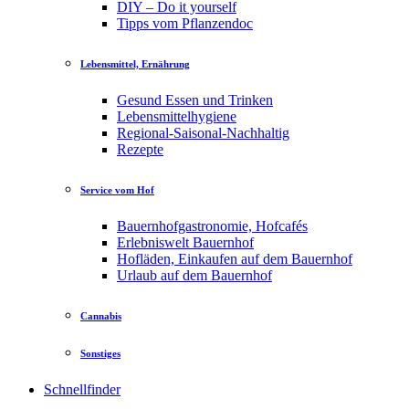
DIY – Do it yourself
Tipps vom Pflanzendoc
Lebensmittel, Ernährung
Gesund Essen und Trinken
Lebensmittelhygiene
Regional-Saisonal-Nachhaltig
Rezepte
Service vom Hof
Bauernhofgastronomie, Hofcafés
Erlebniswelt Bauernhof
Hofläden, Einkaufen auf dem Bauernhof
Urlaub auf dem Bauernhof
Cannabis
Sonstiges
Schnellfinder