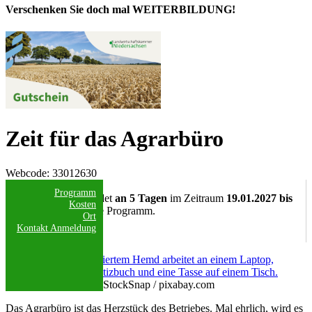
Verschenken Sie doch mal WEITERBILDUNG!
Zeit für das Agrarbüro
Webcode
: 33012630
Datum/Uhrzeit:
Programm
Die Veranstaltung findet
an 5 Tagen
im Zeitraum
19.01.2027 bis
Kosten
23.02.2027
statt, siehe Programm.
Ort
Anmeldeschluss:
Kontakt
Anmeldung
10.01.2027
Fit für das Büro
StockSnap / pixabay.com
Das Agrarbüro ist das Herzstück des Betriebes. Mal ehrlich, wird es