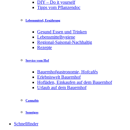
DIY – Do it yourself
Tipps vom Pflanzendoc
Lebensmittel, Ernährung
Gesund Essen und Trinken
Lebensmittelhygiene
Regional-Saisonal-Nachhaltig
Rezepte
Service vom Hof
Bauernhofgastronomie, Hofcafés
Erlebniswelt Bauernhof
Hofläden, Einkaufen auf dem Bauernhof
Urlaub auf dem Bauernhof
Cannabis
Sonstiges
Schnellfinder