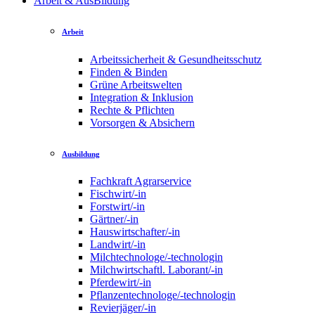
Arbeit & AusBildung
Arbeit
Arbeitssicherheit & Gesundheitsschutz
Finden & Binden
Grüne Arbeitswelten
Integration & Inklusion
Rechte & Pflichten
Vorsorgen & Absichern
Ausbildung
Fachkraft Agrarservice
Fischwirt/-in
Forstwirt/-in
Gärtner/-in
Hauswirtschafter/-in
Landwirt/-in
Milchtechnologe/-technologin
Milchwirtschaftl. Laborant/-in
Pferdewirt/-in
Pflanzentechnologe/-technologin
Revierjäger/-in