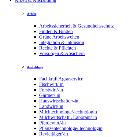
Arbeit & AusBildung
Arbeit
Arbeitssicherheit & Gesundheitsschutz
Finden & Binden
Grüne Arbeitswelten
Integration & Inklusion
Rechte & Pflichten
Vorsorgen & Absichern
Ausbildung
Fachkraft Agrarservice
Fischwirt/-in
Forstwirt/-in
Gärtner/-in
Hauswirtschafter/-in
Landwirt/-in
Milchtechnologe/-technologin
Milchwirtschaftl. Laborant/-in
Pferdewirt/-in
Pflanzentechnologe/-technologin
Revierjäger/-in