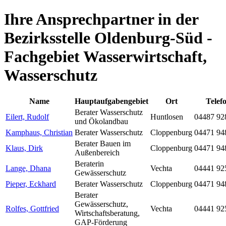
Ihre Ansprechpartner in der
Bezirksstelle Oldenburg-Süd -
Fachgebiet Wasserwirtschaft,
Wasserschutz
Name
Hauptaufgabengebiet
Ort
Telef
Berater Wasserschutz
Eilert, Rudolf
Huntlosen
04487 92
und Ökolandbau
Kamphaus, Christian
Berater Wasserschutz
Cloppenburg
04471 94
Berater Bauen im
Klaus, Dirk
Cloppenburg
04471 94
Außenbereich
Beraterin
Lange, Dhana
Vechta
04441 92
Gewässerschutz
Pieper, Eckhard
Berater Wasserschutz
Cloppenburg
04471 94
Berater
Gewässerschutz,
Rolfes, Gottfried
Vechta
04441 92
Wirtschaftsberatung,
GAP-Förderung