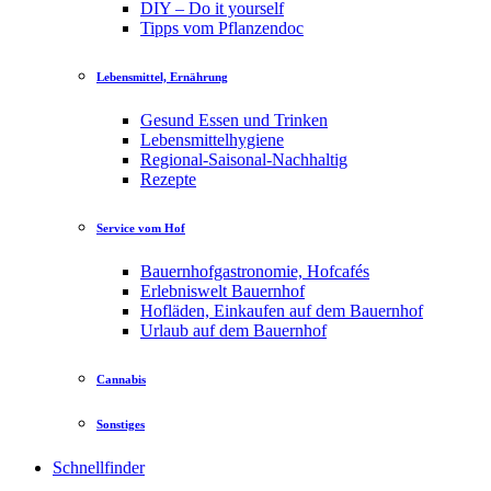
DIY – Do it yourself
Tipps vom Pflanzendoc
Lebensmittel, Ernährung
Gesund Essen und Trinken
Lebensmittelhygiene
Regional-Saisonal-Nachhaltig
Rezepte
Service vom Hof
Bauernhofgastronomie, Hofcafés
Erlebniswelt Bauernhof
Hofläden, Einkaufen auf dem Bauernhof
Urlaub auf dem Bauernhof
Cannabis
Sonstiges
Schnellfinder