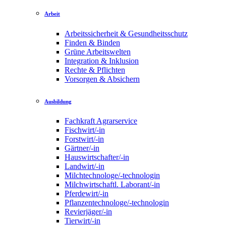
Arbeit
Arbeitssicherheit & Gesundheitsschutz
Finden & Binden
Grüne Arbeitswelten
Integration & Inklusion
Rechte & Pflichten
Vorsorgen & Absichern
Ausbildung
Fachkraft Agrarservice
Fischwirt/-in
Forstwirt/-in
Gärtner/-in
Hauswirtschafter/-in
Landwirt/-in
Milchtechnologe/-technologin
Milchwirtschaftl. Laborant/-in
Pferdewirt/-in
Pflanzentechnologe/-technologin
Revierjäger/-in
Tierwirt/-in