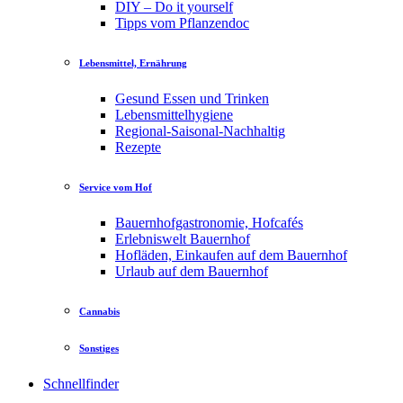
DIY – Do it yourself
Tipps vom Pflanzendoc
Lebensmittel, Ernährung
Gesund Essen und Trinken
Lebensmittelhygiene
Regional-Saisonal-Nachhaltig
Rezepte
Service vom Hof
Bauernhofgastronomie, Hofcafés
Erlebniswelt Bauernhof
Hofläden, Einkaufen auf dem Bauernhof
Urlaub auf dem Bauernhof
Cannabis
Sonstiges
Schnellfinder