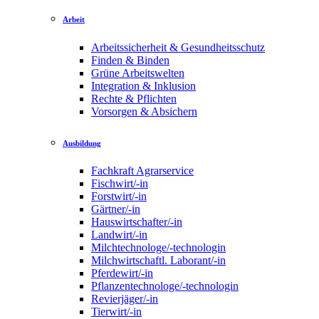
Arbeit
Arbeitssicherheit & Gesundheitsschutz
Finden & Binden
Grüne Arbeitswelten
Integration & Inklusion
Rechte & Pflichten
Vorsorgen & Absichern
Ausbildung
Fachkraft Agrarservice
Fischwirt/-in
Forstwirt/-in
Gärtner/-in
Hauswirtschafter/-in
Landwirt/-in
Milchtechnologe/-technologin
Milchwirtschaftl. Laborant/-in
Pferdewirt/-in
Pflanzentechnologe/-technologin
Revierjäger/-in
Tierwirt/-in