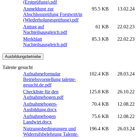
(Erstprüfung).pdf
Anmeldung zur
95.5 KB
13.02.24
Abschlussprüfung Forstwirt/in
(Wiederholungsprüfung).pdf
Antrag auf
61 KB
22.02.23
Nachteilsausgleich.pdf
Merkblatt
85.3 KB
22.02.23
Nachteilsausgleich.pdf
Ausbildungsbetriebe
Talente gesucht
Aufnahmeformular
102.4 KB
28.03.24
Betriebsvorstellung talente-
gesucht.de.pdf
Checkliste für den
125.8 KB
26.10.22
Aufnahmebogen.pdf
Aufnahmebogen-
70.4 KB
12.08.22
Ausbildung.docx
Aufnahmebogen
75.6 KB
12.08.22
Landwirt.docx
Nutzungsbedingungen und
196.4 KB
26.03.24
Widerrufsbelehrung Talente-