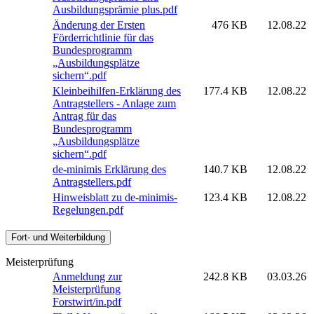
Ausbildungsprämie plus.pdf
Änderung der Ersten
476 KB
12.08.22
Förderrichtlinie für das
Bundesprogramm
„Ausbildungsplätze
sichern“.pdf
Kleinbeihilfen-Erklärung des
177.4 KB
12.08.22
Antragstellers - Anlage zum
Antrag für das
Bundesprogramm
„Ausbildungsplätze
sichern“.pdf
de-minimis Erklärung des
140.7 KB
12.08.22
Antragstellers.pdf
Hinweisblatt zu de-minimis-
123.4 KB
12.08.22
Regelungen.pdf
Fort- und Weiterbildung
Meisterprüfung
Anmeldung zur
242.8 KB
03.03.26
Meisterprüfung
Forstwirt/in.pdf