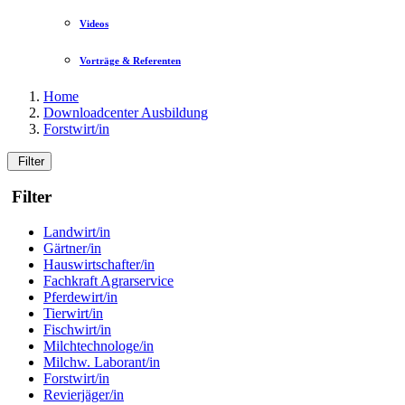
Videos
Vorträge & Referenten
Home
Downloadcenter Ausbildung
Forstwirt/in
Filter
Filter
Landwirt/in
Gärtner/in
Hauswirtschafter/in
Fachkraft Agrarservice
Pferdewirt/in
Tierwirt/in
Fischwirt/in
Milchtechnologe/in
Milchw. Laborant/in
Forstwirt/in
Revierjäger/in