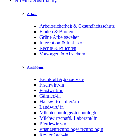
Arbeit & AusBildung
Arbeit
Arbeitssicherheit & Gesundheitsschutz
Finden & Binden
Grüne Arbeitswelten
Integration & Inklusion
Rechte & Pflichten
Vorsorgen & Absichern
Ausbildung
Fachkraft Agrarservice
Fischwirt/-in
Forstwirt/-in
Gärtner/-in
Hauswirtschafter/-in
Landwirt/-in
Milchtechnologe/-technologin
Milchwirtschaftl. Laborant/-in
Pferdewirt/-in
Pflanzentechnologe/-technologin
Revierjäger/-in