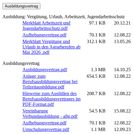
Ausbildungsvertrag
Ausbildung: Vergütung, Urlaub, Arbeitszeit, Jugendarbeitsschutz
Merkblatt Arbeitszeit und
97.1 KB
20.12.21
Jugendarbeitsschutz.pdf
Aufhebungsvertrag.pdf
70.1 KB
12.08.22
Merkblatt Vergütung und
312.1 KB
13.05.26
Urlaub in den Agrarberufen ab
Mai 2026 .pdf
Ausbildungsvertrag
Ausbildungsvertrag.pdf
1.3 MB
14.10.25
Anlage zum
654.5 KB
12.08.22
Berufsausbildungsvertrag bei
Teilzeitausbildung.pdf
Hinweise zum Ausfüllen des
208.7 KB
12.08.22
Berufsausbildungsvertrages im
PDF-Format.pdf
Vereinbarung
54.5 KB
15.08.22
Verbundausbildung - allg.pdf
Aufhebungsvertrag.pdf
70.1 KB
12.08.22
Umschulungsvertrag.pdf
1.1 MB
12.09.23