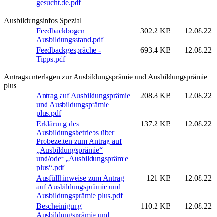
gesucht.de.pdf
Ausbildungsinfos Spezial
Feedbackbogen
302.2 KB
12.08.22
Ausbildungsstand.pdf
Feedbackgespräche -
693.4 KB
12.08.22
Tipps.pdf
Antragsunterlagen zur Ausbildungsprämie und Ausbildungsprämie
plus
Antrag auf Ausbildungsprämie
208.8 KB
12.08.22
und Ausbildungsprämie
plus.pdf
Erklärung des
137.2 KB
12.08.22
Ausbildungsbetriebs über
Probezeiten zum Antrag auf
„Ausbildungsprämie“
und/oder „Ausbildungsprämie
plus“.pdf
Ausfüllhinweise zum Antrag
121 KB
12.08.22
auf Ausbildungsprämie und
Ausbildungsprämie plus.pdf
Bescheinigung
110.2 KB
12.08.22
Ausbildungsprämie und