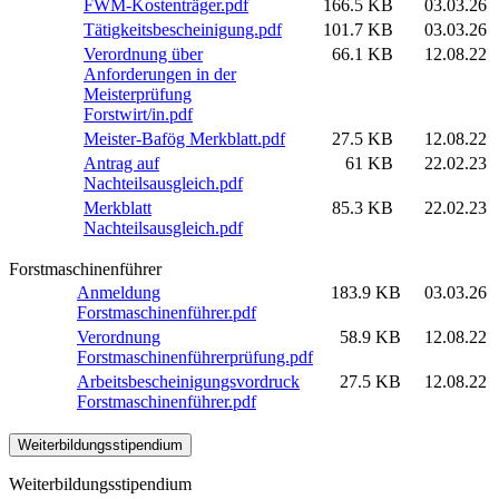
FWM-Kostenträger.pdf
166.5 KB
03.03.26
Tätigkeitsbescheinigung.pdf
101.7 KB
03.03.26
Verordnung über
66.1 KB
12.08.22
Anforderungen in der
Meisterprüfung
Forstwirt/in.pdf
Meister-Bafög Merkblatt.pdf
27.5 KB
12.08.22
Antrag auf
61 KB
22.02.23
Nachteilsausgleich.pdf
Merkblatt
85.3 KB
22.02.23
Nachteilsausgleich.pdf
Forstmaschinenführer
Anmeldung
183.9 KB
03.03.26
Forstmaschinenführer.pdf
Verordnung
58.9 KB
12.08.22
Forstmaschinenführerprüfung.pdf
Arbeitsbescheinigungsvordruck
27.5 KB
12.08.22
Forstmaschinenführer.pdf
Weiterbildungsstipendium
Weiterbildungsstipendium