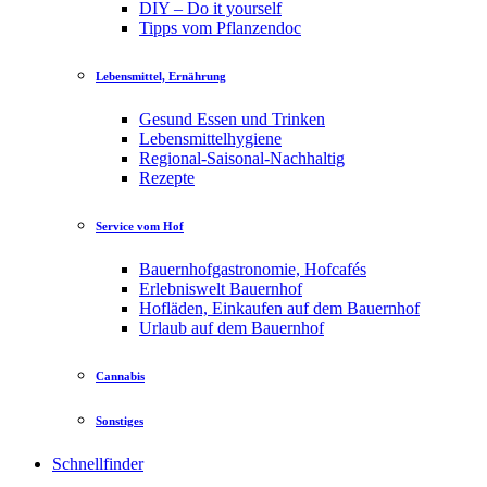
DIY – Do it yourself
Tipps vom Pflanzendoc
Lebensmittel, Ernährung
Gesund Essen und Trinken
Lebensmittelhygiene
Regional-Saisonal-Nachhaltig
Rezepte
Service vom Hof
Bauernhofgastronomie, Hofcafés
Erlebniswelt Bauernhof
Hofläden, Einkaufen auf dem Bauernhof
Urlaub auf dem Bauernhof
Cannabis
Sonstiges
Schnellfinder