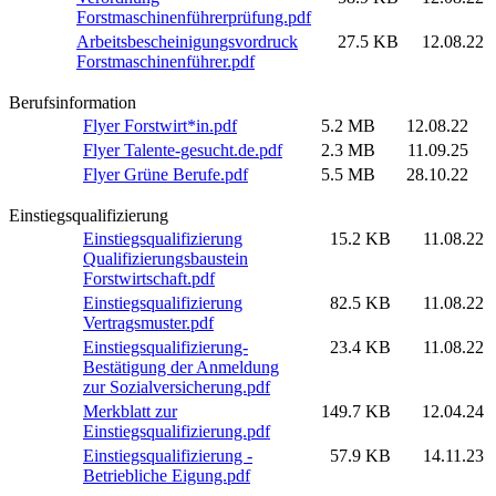
Forstmaschinenführerprüfung.pdf
Arbeitsbescheinigungsvordruck
27.5 KB
12.08.22
Forstmaschinenführer.pdf
Berufsinformation
Flyer Forstwirt*in.pdf
5.2 MB
12.08.22
Flyer Talente-gesucht.de.pdf
2.3 MB
11.09.25
Flyer Grüne Berufe.pdf
5.5 MB
28.10.22
Einstiegsqualifizierung
Einstiegsqualifizierung
15.2 KB
11.08.22
Qualifizierungsbaustein
Forstwirtschaft.pdf
Einstiegsqualifizierung
82.5 KB
11.08.22
Vertragsmuster.pdf
Einstiegsqualifizierung-
23.4 KB
11.08.22
Bestätigung der Anmeldung
zur Sozialversicherung.pdf
Merkblatt zur
149.7 KB
12.04.24
Einstiegsqualifizierung.pdf
Einstiegsqualifizierung -
57.9 KB
14.11.23
Betriebliche Eigung.pdf