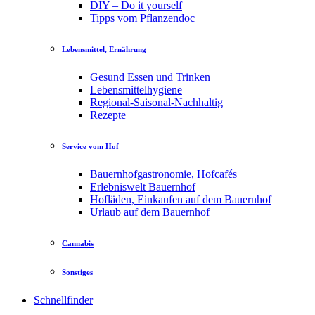
DIY – Do it yourself
Tipps vom Pflanzendoc
Lebensmittel, Ernährung
Gesund Essen und Trinken
Lebensmittelhygiene
Regional-Saisonal-Nachhaltig
Rezepte
Service vom Hof
Bauernhofgastronomie, Hofcafés
Erlebniswelt Bauernhof
Hofläden, Einkaufen auf dem Bauernhof
Urlaub auf dem Bauernhof
Cannabis
Sonstiges
Schnellfinder