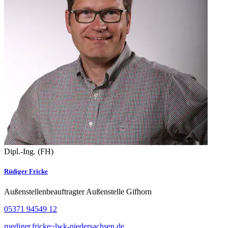
Dipl.-Ing. (FH)
Rüdiger Fricke
Außenstellenbeauftragter Außenstelle Gifhorn
05371 94549 12
ruediger.fricke~lwk-niedersachsen.de