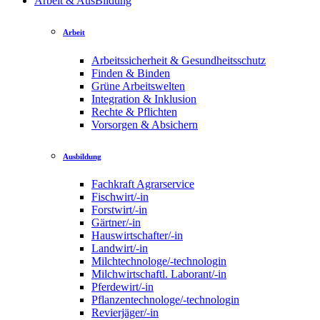
Arbeit & AusBildung
Arbeit
Arbeitssicherheit & Gesundheitsschutz
Finden & Binden
Grüne Arbeitswelten
Integration & Inklusion
Rechte & Pflichten
Vorsorgen & Absichern
Ausbildung
Fachkraft Agrarservice
Fischwirt/-in
Forstwirt/-in
Gärtner/-in
Hauswirtschafter/-in
Landwirt/-in
Milchtechnologe/-technologin
Milchwirtschaftl. Laborant/-in
Pferdewirt/-in
Pflanzentechnologe/-technologin
Revierjäger/-in