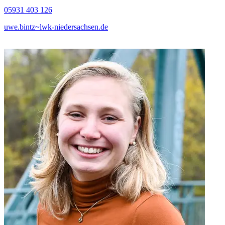
05931 403 126
uwe.bintz~lwk-niedersachsen.de