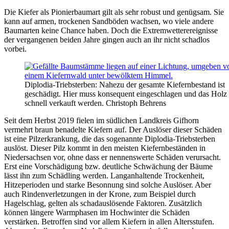
Die Kiefer als Pionierbaumart gilt als sehr robust und genügsam. Sie
kann auf armen, trockenen Sandböden wachsen, wo viele andere
Baumarten keine Chance haben. Doch die Extremwetterereignisse
der vergangenen beiden Jahre gingen auch an ihr nicht schadlos
vorbei.
Diplodia-Triebsterben: Nahezu der gesamte Kiefernbestand ist
geschädigt. Hier muss konsequent eingeschlagen und das Holz
schnell verkauft werden.
Christoph Behrens
Seit dem Herbst 2019 fielen im südlichen Landkreis Gifhorn
vermehrt braun benadelte Kiefern auf. Der Auslöser dieser Schäden
ist eine Pilzerkrankung, die das sogenannte Diplodia-Triebsterben
auslöst. Dieser Pilz kommt in den meisten Kiefernbeständen in
Niedersachsen vor, ohne dass er nennenswerte Schäden verursacht.
Erst eine Vorschädigung bzw. deutliche Schwächung der Bäume
lässt ihn zum Schädling werden. Langanhaltende Trockenheit,
Hitzeperioden und starke Besonnung sind solche Auslöser. Aber
auch Rindenverletzungen in der Krone, zum Beispiel durch
Hagelschlag, gelten als schadauslösende Faktoren. Zusätzlich
können längere Warmphasen im Hochwinter die Schäden
verstärken. Betroffen sind vor allem Kiefern in allen Altersstufen.