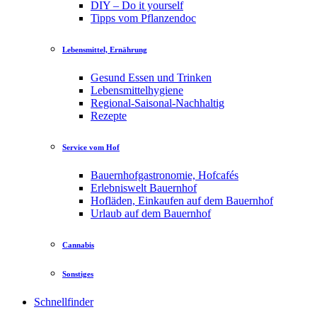
DIY – Do it yourself
Tipps vom Pflanzendoc
Lebensmittel, Ernährung
Gesund Essen und Trinken
Lebensmittelhygiene
Regional-Saisonal-Nachhaltig
Rezepte
Service vom Hof
Bauernhofgastronomie, Hofcafés
Erlebniswelt Bauernhof
Hofläden, Einkaufen auf dem Bauernhof
Urlaub auf dem Bauernhof
Cannabis
Sonstiges
Schnellfinder