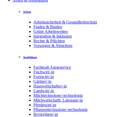
Arbeit & AusBildung
Arbeit
Arbeitssicherheit & Gesundheitsschutz
Finden & Binden
Grüne Arbeitswelten
Integration & Inklusion
Rechte & Pflichten
Vorsorgen & Absichern
Ausbildung
Fachkraft Agrarservice
Fischwirt/-in
Forstwirt/-in
Gärtner/-in
Hauswirtschafter/-in
Landwirt/-in
Milchtechnologe/-technologin
Milchwirtschaftl. Laborant/-in
Pferdewirt/-in
Pflanzentechnologe/-technologin
Revierjäger/-in