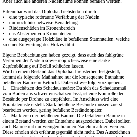
Aber auch alle anderen Nadelbäume können befallen werden.
Erkennbar wird das Diplodia-Triebsterben durch
• eine typische rotbraune Verfärbung der Nadeln
• nur noch büschelweise Benadelung
• Rindenschäden im Kronenbereich
• das Absterben von Kronenteilen
• eine ausgeprägte Holzbläue in befallenen Stammteilen, welche
zu einer Entwertung des Holzes führt.
Eigene Beobachtungen haben gezeigt, dass auch das fahlgrüne
Verfärben der Nadeln sowie möglicherweise eine starke
Zapfenbildung auf Befall schließen lassen.
Wird in einem Bestand das Diplodia-Triebsterben festgestellt,
kommt als folgende Maßnahme nur die konsequente Entnahme
befallener Bäume in Betracht. Dabei ist wie folgt vorzugehen:
1. Einschätzen des Schadausmaßes: Da sich das Schadausmaß
vom Boden aus schwer einschätzen lässt, ist eine Kontrolle der
Bestände per Drohne zu empfehlen. Im Anschluss wird eine
Prioritätenliste erstellt: Stark befallene Bestände müssen zuerst
bearbeitet werden, gering befallene Bestände später.
2. Markieren der befallenen Bäume: Die befallenen Bäume in
einem Bestand werden zur Entnahme ausgezeichnet. Dabei sollten
auch Bäume mit nur wenigen braunen Nadeln markiert werden.
Diese erholen sich erfahrungsgemäß nicht mehr. Das Auszeichnen