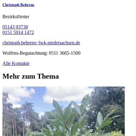
Christoph Behrens
Bezirksförster
05143 93738
0151 5914 1472
christoph.behrens~lwk-niedersachsen.de
Wolfriss-Begutachtung:
0511 3665-1500
Alle Kontakte
Mehr zum Thema