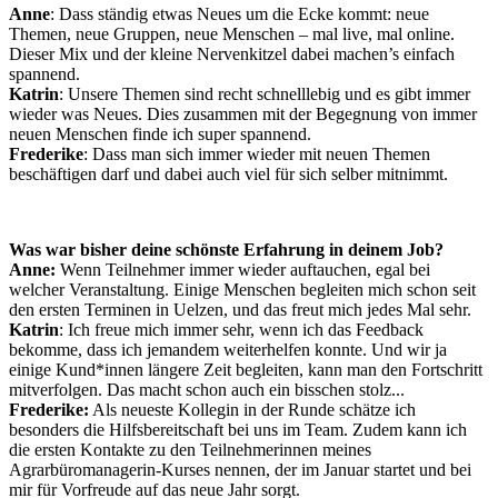
Anne
: Dass ständig etwas Neues um die Ecke kommt: neue
Themen, neue Gruppen, neue Menschen – mal live, mal online.
Dieser Mix und der kleine Nervenkitzel dabei machen’s einfach
spannend.
Katrin
: Unsere Themen sind recht schnelllebig und es gibt immer
wieder was Neues. Dies zusammen mit der Begegnung von immer
neuen Menschen finde ich super spannend.
Frederike
: Dass man sich immer wieder mit neuen Themen
beschäftigen darf und dabei auch viel für sich selber mitnimmt.
Was war bisher deine schönste Erfahrung in deinem Job?
Anne:
Wenn Teilnehmer immer wieder auftauchen, egal bei
welcher Veranstaltung. Einige Menschen begleiten mich schon seit
den ersten Terminen in Uelzen, und das freut mich jedes Mal sehr.
Katrin
: Ich freue mich immer sehr, wenn ich das Feedback
bekomme, dass ich jemandem weiterhelfen konnte. Und wir ja
einige Kund*innen längere Zeit begleiten, kann man den Fortschritt
mitverfolgen. Das macht schon auch ein bisschen stolz...
Frederike:
Als neueste Kollegin in der Runde schätze ich
besonders die Hilfsbereitschaft bei uns im Team. Zudem kann ich
die ersten Kontakte zu den Teilnehmerinnen meines
Agrarbüromanagerin-Kurses nennen, der im Januar startet und bei
mir für Vorfreude auf das neue Jahr sorgt.