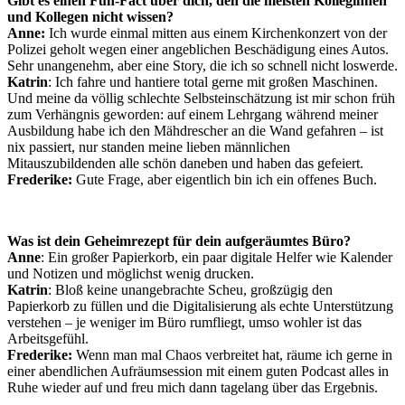
Gibt es einen Fun-Fact über dich, den die meisten Kolleginnen
und Kollegen nicht wissen?
Anne:
Ich wurde einmal mitten aus einem Kirchenkonzert von der
Polizei geholt wegen einer angeblichen Beschädigung eines Autos.
Sehr unangenehm, aber eine Story, die ich so schnell nicht loswerde.
Katrin
: Ich fahre und hantiere total gerne mit großen Maschinen.
Und meine da völlig schlechte Selbsteinschätzung ist mir schon früh
zum Verhängnis geworden: auf einem Lehrgang während meiner
Ausbildung habe ich den Mähdrescher an die Wand gefahren – ist
nix passiert, nur standen meine lieben männlichen
Mitauszubildenden alle schön daneben und haben das gefeiert.
Frederike:
Gute Frage, aber eigentlich bin ich ein offenes Buch.
Was ist dein Geheimrezept für dein aufgeräumtes Büro?
Anne
: Ein großer Papierkorb, ein paar digitale Helfer wie Kalender
und Notizen und möglichst wenig drucken.
Katrin
: Bloß keine unangebrachte Scheu, großzügig den
Papierkorb zu füllen und die Digitalisierung als echte Unterstützung
verstehen – je weniger im Büro rumfliegt, umso wohler ist das
Arbeitsgefühl.
Frederike:
Wenn man mal Chaos verbreitet hat, räume ich gerne in
einer abendlichen Aufräumsession mit einem guten Podcast alles in
Ruhe wieder auf und freu mich dann tagelang über das Ergebnis.