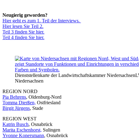
Neugierig geworden?
Hier geht es zum 1. Teil der Interviews.
Hier lesen Sie Teil 2.
Teil 3 finden Sie hier.
Teil 4 finden Sie hier.
Dienststellenkarte der Landwirtschaftskammer Niedersachsen
L
Niedersachsen
REGION NORD
Pia Behrens
, Oldenburg-Nord
Tomma Dierßen,
Ostfriesland
Birgit Jürgens
, Stade
REGION WEST
Katrin Busch
, Osnabrück
Marita Eschenhorst,
Sulingen
Yvonne Konersmann
, Osnabrück