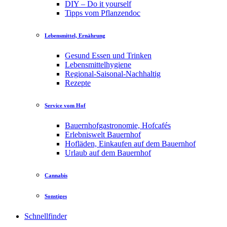
DIY – Do it yourself
Tipps vom Pflanzendoc
Lebensmittel, Ernährung
Gesund Essen und Trinken
Lebensmittelhygiene
Regional-Saisonal-Nachhaltig
Rezepte
Service vom Hof
Bauernhofgastronomie, Hofcafés
Erlebniswelt Bauernhof
Hofläden, Einkaufen auf dem Bauernhof
Urlaub auf dem Bauernhof
Cannabis
Sonstiges
Schnellfinder