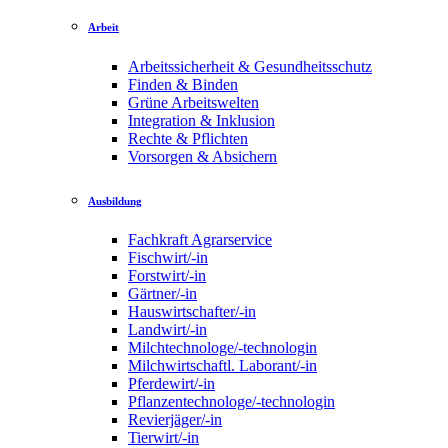
Arbeit
Arbeitssicherheit & Gesundheitsschutz
Finden & Binden
Grüne Arbeitswelten
Integration & Inklusion
Rechte & Pflichten
Vorsorgen & Absichern
Ausbildung
Fachkraft Agrarservice
Fischwirt/-in
Forstwirt/-in
Gärtner/-in
Hauswirtschafter/-in
Landwirt/-in
Milchtechnologe/-technologin
Milchwirtschaftl. Laborant/-in
Pferdewirt/-in
Pflanzentechnologe/-technologin
Revierjäger/-in
Tierwirt/-in