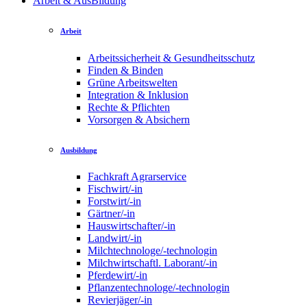
Arbeit & AusBildung
Arbeit
Arbeitssicherheit & Gesundheitsschutz
Finden & Binden
Grüne Arbeitswelten
Integration & Inklusion
Rechte & Pflichten
Vorsorgen & Absichern
Ausbildung
Fachkraft Agrarservice
Fischwirt/-in
Forstwirt/-in
Gärtner/-in
Hauswirtschafter/-in
Landwirt/-in
Milchtechnologe/-technologin
Milchwirtschaftl. Laborant/-in
Pferdewirt/-in
Pflanzentechnologe/-technologin
Revierjäger/-in