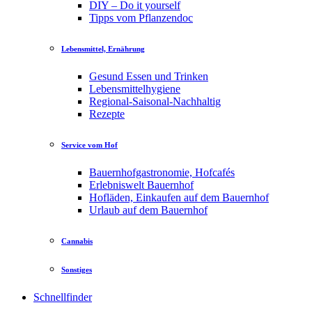
DIY – Do it yourself
Tipps vom Pflanzendoc
Lebensmittel, Ernährung
Gesund Essen und Trinken
Lebensmittelhygiene
Regional-Saisonal-Nachhaltig
Rezepte
Service vom Hof
Bauernhofgastronomie, Hofcafés
Erlebniswelt Bauernhof
Hofläden, Einkaufen auf dem Bauernhof
Urlaub auf dem Bauernhof
Cannabis
Sonstiges
Schnellfinder