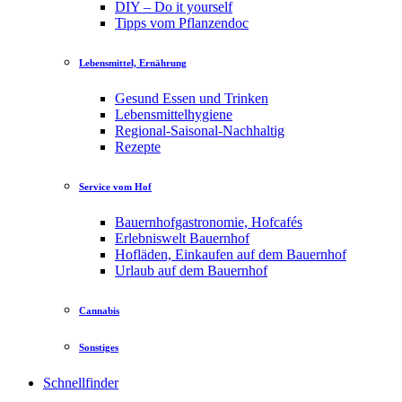
DIY – Do it yourself
Tipps vom Pflanzendoc
Lebensmittel, Ernährung
Gesund Essen und Trinken
Lebensmittelhygiene
Regional-Saisonal-Nachhaltig
Rezepte
Service vom Hof
Bauernhofgastronomie, Hofcafés
Erlebniswelt Bauernhof
Hofläden, Einkaufen auf dem Bauernhof
Urlaub auf dem Bauernhof
Cannabis
Sonstiges
Schnellfinder