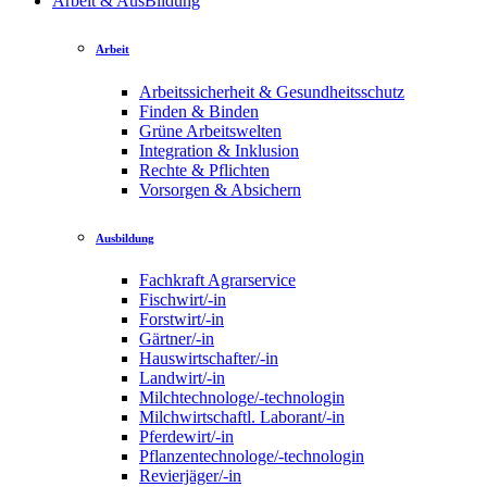
Arbeit & AusBildung
Arbeit
Arbeitssicherheit & Gesundheitsschutz
Finden & Binden
Grüne Arbeitswelten
Integration & Inklusion
Rechte & Pflichten
Vorsorgen & Absichern
Ausbildung
Fachkraft Agrarservice
Fischwirt/-in
Forstwirt/-in
Gärtner/-in
Hauswirtschafter/-in
Landwirt/-in
Milchtechnologe/-technologin
Milchwirtschaftl. Laborant/-in
Pferdewirt/-in
Pflanzentechnologe/-technologin
Revierjäger/-in