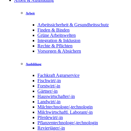
Arbeit & AusBildung
Arbeit
Arbeitssicherheit & Gesundheitsschutz
Finden & Binden
Grüne Arbeitswelten
Integration & Inklusion
Rechte & Pflichten
Vorsorgen & Absichern
Ausbildung
Fachkraft Agrarservice
Fischwirt/-in
Forstwirt/-in
Gärtner/-in
Hauswirtschafter/-in
Landwirt/-in
Milchtechnologe/-technologin
Milchwirtschaftl. Laborant/-in
Pferdewirt/-in
Pflanzentechnologe/-technologin
Revierjäger/-in