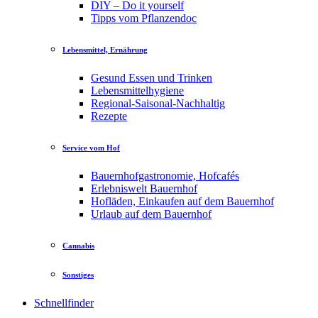
DIY – Do it yourself
Tipps vom Pflanzendoc
Lebensmittel, Ernährung
Gesund Essen und Trinken
Lebensmittelhygiene
Regional-Saisonal-Nachhaltig
Rezepte
Service vom Hof
Bauernhofgastronomie, Hofcafés
Erlebniswelt Bauernhof
Hofläden, Einkaufen auf dem Bauernhof
Urlaub auf dem Bauernhof
Cannabis
Sonstiges
Schnellfinder