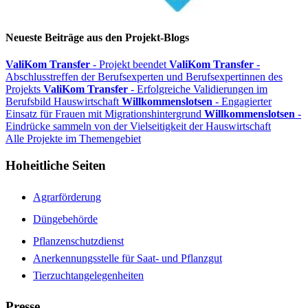
Neueste Beiträge aus den Projekt-Blogs
ValiKom Transfer
- Projekt beendet
ValiKom Transfer
-
Abschlusstreffen der Berufsexperten und Berufsexpertinnen des
Projekts
ValiKom Transfer
- Erfolgreiche Validierungen im
Berufsbild Hauswirtschaft
Willkommenslotsen
- Engagierter
Einsatz für Frauen mit Migrationshintergrund
Willkommenslotsen
-
Eindrücke sammeln von der Vielseitigkeit der Hauswirtschaft
Alle Projekte im Themengebiet
Hoheitliche Seiten
Agrarförderung
Düngebehörde
Pflanzenschutzdienst
Anerkennungsstelle für Saat- und Pflanzgut
Tierzuchtangelegenheiten
Presse