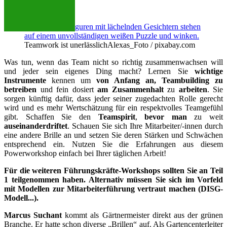
Freie Plätze:
13
Teamwork ist unerlässlich
Alexas_Foto / pixabay.com
Was tun, wenn das Team nicht so richtig zusammenwachsen will
und jeder sein eigenes Ding macht? Lernen Sie
wichtige
Instrumente
kennen um
von Anfang an, Teambuilding zu
betreiben
und fein dosiert
am Zusammenhalt
zu
arbeiten
. Sie
sorgen künftig dafür, dass jeder seiner zugedachten Rolle gerecht
wird und es mehr Wertschätzung für ein respektvolles Teamgefühl
gibt. Schaffen Sie den
Teamspirit
,
bevor
man
zu weit
auseinanderdriftet
. Schauen Sie sich Ihre Mitarbeiter/-innen durch
eine andere Brille an und setzen Sie deren Stärken und Schwächen
entsprechend ein. Nutzen Sie die Erfahrungen aus diesem
Powerworkshop einfach bei Ihrer täglichen Arbeit!
Für die weiteren Führungskräfte-Workshops sollten Sie an Teil
1 teilgenommen haben. Alternativ müssen Sie sich im Vorfeld
mit Modellen zur Mitarbeiterführung vertraut machen (DISG-
Modell...).
Marcus Suchant
kommt als Gärtnermeister direkt aus der grünen
Branche. Er hatte schon diverse „Brillen“ auf. Als Gartencenterleiter