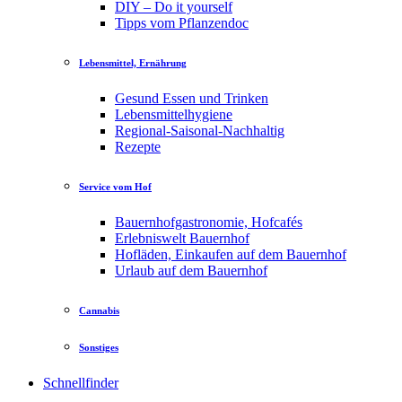
DIY – Do it yourself
Tipps vom Pflanzendoc
Lebensmittel, Ernährung
Gesund Essen und Trinken
Lebensmittelhygiene
Regional-Saisonal-Nachhaltig
Rezepte
Service vom Hof
Bauernhofgastronomie, Hofcafés
Erlebniswelt Bauernhof
Hofläden, Einkaufen auf dem Bauernhof
Urlaub auf dem Bauernhof
Cannabis
Sonstiges
Schnellfinder