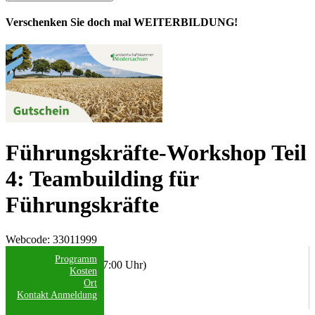
Verschenken Sie doch mal WEITERBILDUNG!
Führungskräfte-Workshop Teil
4: Teambuilding für
Führungskräfte
Webcode
: 33011999
Datum/Uhrzeit:
Programm
24.09.2026 (09:00 - 17:00 Uhr)
Kosten
Ort
Anmeldeschluss:
Kontakt
Anmeldung
09.09.2026