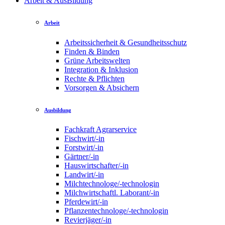
Arbeit & AusBildung
Arbeit
Arbeitssicherheit & Gesundheitsschutz
Finden & Binden
Grüne Arbeitswelten
Integration & Inklusion
Rechte & Pflichten
Vorsorgen & Absichern
Ausbildung
Fachkraft Agrarservice
Fischwirt/-in
Forstwirt/-in
Gärtner/-in
Hauswirtschafter/-in
Landwirt/-in
Milchtechnologe/-technologin
Milchwirtschaftl. Laborant/-in
Pferdewirt/-in
Pflanzentechnologe/-technologin
Revierjäger/-in