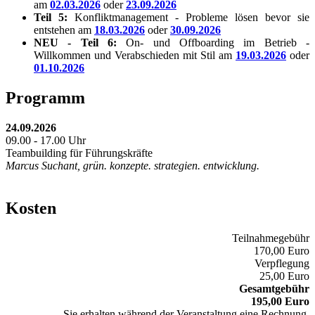
am
02.03.2026
oder
23.09.2026
Teil 5:
Konfliktmanagement - Probleme lösen bevor sie
entstehen am
18.03.2026
oder
30.09.2026
NEU - Teil 6:
On- und Offboarding im Betrieb -
Willkommen und Verabschieden mit Stil am
19.03.2026
oder
01.10.2026
Programm
24.09.2026
09.00 - 17.00 Uhr
Teambuilding für Führungskräfte
Marcus Suchant, grün. konzepte. strategien. entwicklung.
Kosten
Teilnahmegebühr
170,00 Euro
Verpflegung
25,00 Euro
Gesamtgebühr
195,00 Euro
Sie erhalten während der Veranstaltung eine Rechnung.