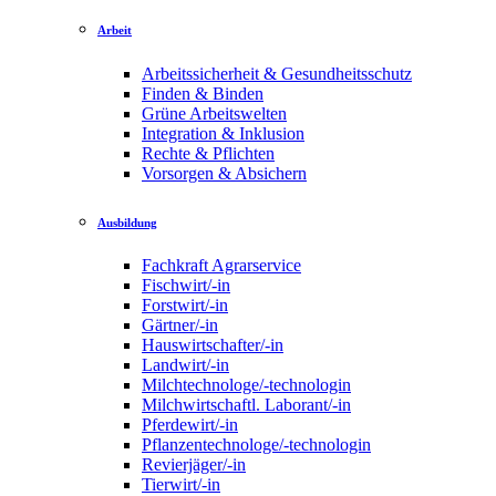
Arbeit
Arbeitssicherheit & Gesundheitsschutz
Finden & Binden
Grüne Arbeitswelten
Integration & Inklusion
Rechte & Pflichten
Vorsorgen & Absichern
Ausbildung
Fachkraft Agrarservice
Fischwirt/-in
Forstwirt/-in
Gärtner/-in
Hauswirtschafter/-in
Landwirt/-in
Milchtechnologe/-technologin
Milchwirtschaftl. Laborant/-in
Pferdewirt/-in
Pflanzentechnologe/-technologin
Revierjäger/-in
Tierwirt/-in